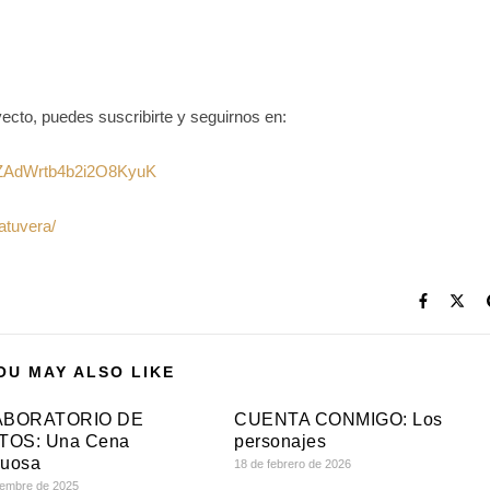
yecto, puedes suscribirte y seguirnos en:
T6ZAdWrtb4b2i2O8KyuK
atuvera/
OU MAY ALSO LIKE
ABORATORIO DE
CUENTA CONMIGO: Los
OS: Una Cena
personajes
ruosa
18 de febrero de 2026
iembre de 2025