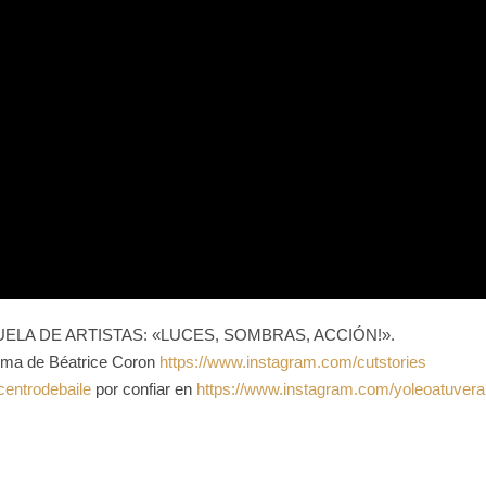
ELA DE ARTISTAS: «LUCES, SOMBRAS, ACCIÓN!».
nema de Béatrice Coron
https://www.instagram.com/cutstories
centrodebaile
por confiar en
https://www.instagram.com/yoleoatuvera