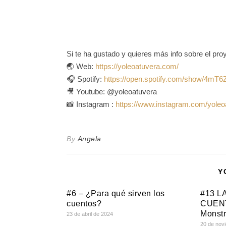
Si te ha gustado y quieres más info sobre el pro
🌏 Web:
https://yoleoatuvera.com/
🎧 Spotify:
https://open.spotify.com/show/4m
🎥 Youtube: @yoleoatuvera
📸 Instagram :
https://www.instagram.com/yoleo
By
Angela
Y
#6 – ¿Para qué sirven los
#13 L
cuentos?
CUENT
Monst
23 de abril de 2024
20 de nov