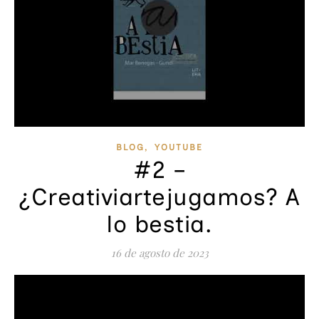
,
BLOG
YOUTUBE
#2 –
¿Creativiartejugamos? A
lo bestia.
16 de agosto de 2023